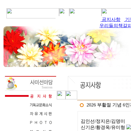
공지사항
공지사항
기
기
우리들의책갈
우리들의책갈
2026 부활절 기념 
김인선/정지은/김명미
신기은/황경옥/유미형